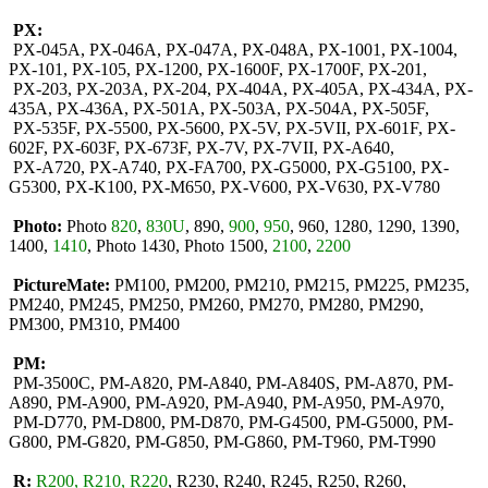
PX:
PX-045A, PX-046A, PX-047A, PX-048A, PX-1001, PX-1004,
PX-101, PX-105, PX-1200, PX-1600F, PX-1700F, PX-201,
PX-203, PX-203A, PX-204, PX-404A, PX-405A, PX-434A, PX-
435A, PX-436A, PX-501A, PX-503A, PX-504A, PX-505F,
PX-535F, PX-5500, PX-5600, PX-5V, PX-5VII, PX-601F, PX-
602F, PX-603F, PX-673F, PX-7V, PX-7VII, PX-A640,
PX-A720, PX-A740, PX-FA700, PX-G5000, PX-G5100, PX-
G5300, PX-K100, PX-M650, PX-V600, PX-V630, PX-V780
Photo:
Photo
820
,
830U
, 890,
900
,
950
, 960, 1280, 1290, 1390,
1400,
1410
, Photo 1430, Photo 1500,
2100
,
2200
PictureMate:
PM100, PM200, PM210, PM215, PM225, PM235,
PM240, PM245, PM250, PM260, PM270, PM280, PM290,
PM300, PM310, PM400
PM:
PM-3500C, PM-A820, PM-A840, PM-A840S, PM-A870, PM-
A890, PM-A900, PM-A920, PM-A940, PM-A950, PM-A970,
PM-D770, PM-D800, PM-D870, PM-G4500, PM-G5000, PM-
G800, PM-G820, PM-G850, PM-G860, PM-T960, PM-T990
R:
R200, R210, R220
, R230, R240, R245, R250, R260,