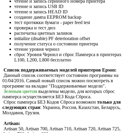
чтение и запись серийного номера принтера
чтение и запись USB ID
чтение и запись HEAD ID
создание дампа EEPROM backup
тест протяжки бумаги - paper feed test
проверка и тест дюз
распечатка цветных заливок
initialize (disable) PF deterioration offset
получение статуса о состоянии принтера
чтение уровня чернил
сброс Уровня Чернил и сброс Памперса в принтерах
L100, L200, L800 бесплатно
Список поддерживаемых моделей принтеров Epson:
Данный список соответствует состоянию программы на
01/04/2016. Самый новый список можно посмотреть в
программе на вкладке "Поддерживаемые модели".
Зеленым цветом
выделены модели, для которых сброс
памперса осуществляется БЕЗ Кода Сброса.
Сброс памперса БЕЗ Кодов Сброса возможен
только для
следующих стран
: Украина, Россия, Казахстан, Беларусь,
Молдавия, Грузия.
Artisan:
Artisan 50, Artisan 700, Artisan 710, Artisan 720, Artisan 725,