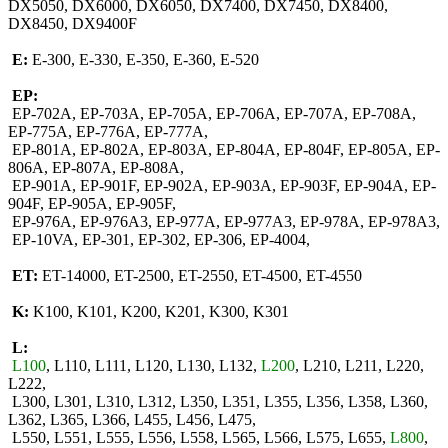
DX5050, DX6000, DX6050, DX7400, DX7450, DX8400,
DX8450, DX9400F
E:
E-300, E-330, E-350, E-360, E-520
EP:
EP-702A, EP-703A, EP-705A, EP-706A, EP-707A, EP-708A,
EP-775A, EP-776A, EP-777A,
EP-801A, EP-802A, EP-803A, EP-804A, EP-804F, EP-805A, EP-
806A, EP-807A, EP-808A,
EP-901A, EP-901F, EP-902A, EP-903A, EP-903F, EP-904A, EP-
904F, EP-905A, EP-905F,
EP-976A, EP-976A3, EP-977A, EP-977A3, EP-978A, EP-978A3,
EP-10VA, EP-301, EP-302, EP-306, EP-4004,
ET:
ET-14000, ET-2500, ET-2550, ET-4500, ET-4550
K:
K100, K101, K200, K201, K300, K301
L:
L100
, L110, L111, L120, L130, L132,
L200
, L210, L211, L220,
L222,
L300, L301, L310, L312, L350, L351, L355, L356, L358, L360,
L362, L365, L366, L455, L456, L475,
L550, L551, L555, L556, L558, L565, L566, L575, L655,
L800
,