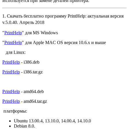
Используется при замене деталей принтера.
1. Cкачать бесплатно программу PrintHelp: актуальная версия
v.5.0.40. Апрель 2018
"
PrintHelp
" для MS Windows
"
PrintHelp
" для Apple MAC OS версия 10.6.x и выше
для Linux:
PrintHelp
- i386.deb
PrintHelp
- i386.tar.gz
PrintHelp
- amd64.deb
PrintHelp
- amd64.tar.gz
платформы:
Ubuntu 13.00.4, 13.10.0, 14.00.4, 14.10.0
Debian 8.0.