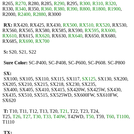
R265,
R270
, R280, R285,
R290
, R295,
R300, R310, R320
,
R330,
R340
, R350,
R360, R380, R390, R800, R1800, R1900
,
R2000,
R2400, R2880
, R3000
RX:
RX420, RX425, RX430,
RX500, RX510, RX520
, RX530,
RX560, RX565, RX580, RX585, RX590,
RX595
,
RX600,
RX610
, RX615,
RX620
, RX630,
RX640
, RX650, RX680,
RX685,
RX690, RX700
S:
S20, S21, S22
Sure Color:
SC-P400, SC-P408, SC-P600, SC-P608. SC-P800
SX:
SX100, SX105, SX110, SX115, SX117,
SX125
, SX130, SX200,
SX205, SX210, SX215, SX218, SX230, SX235,
SX400, SX405, SX410, SX415, SX420W, SX425W, SX430,
SX435, SX510, SX515, SX525WD, SX600FW, SX610FW,
SX620
T:
T10, T11, T12, T13, T20,
T21
, T22, T23, T24,
T25,
T26
,
T27
,
T30, T33, T40W
, T42WD,
T50
, T59,
T60
,
T1100
,
T1110
TX: