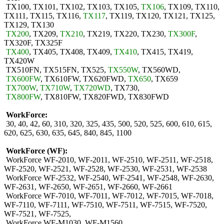
TX100, TX101, TX102, TX103, TX105,
TX106
, TX109, TX110,
TX111, TX115, TX116,
TX117
, TX119, TX120, TX121, TX125,
TX129, TX130
TX200
, TX209,
TX210
, TX219, TX220, TX230,
TX300F
,
TX320F, TX325F
TX400
, TX405, TX408, TX409,
TX410
, TX415, TX419,
TX420W
TX510FN, TX515FN, TX525,
TX550W
, TX560WD,
TX600FW
, TX610FW, TX620FWD,
TX650
, TX659
TX700W
,
TX710W
,
TX720WD
, TX730,
TX800FW
, TX810FW, TX820FWD, TX830FWD
WorkForce:
30, 40, 42, 60, 310, 320, 325, 435, 500, 520, 525, 600, 610, 615,
620, 625, 630, 635, 645, 840, 845, 1100
WorkForce (WF):
WorkForce WF-2010, WF-2011, WF-2510, WF-2511, WF-2518,
WF-2520, WF-2521, WF-2528, WF-2530, WF-2531, WF-2538
WorkForce WF-2532, WF-2540, WF-2541, WF-2548, WF-2630,
WF-2631, WF-2650, WF-2651, WF-2660, WF-2661
WorkForce WF-7010, WF-7011, WF-7012, WF-7015, WF-7018,
WF-7110, WF-7111, WF-7510, WF-7511, WF-7515, WF-7520,
WF-7521, WF-7525,
WorkForce WF-M1030, WF-M1560