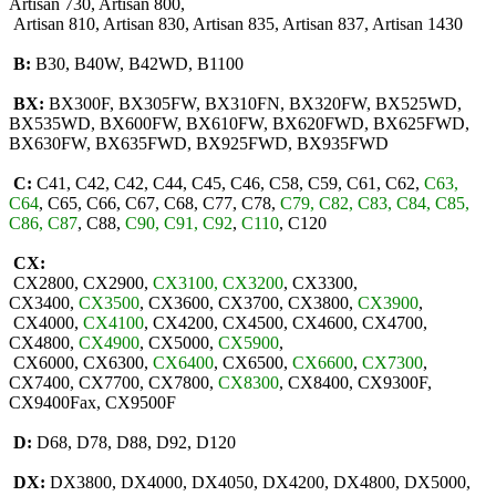
Artisan 730, Artisan 800,
Artisan 810, Artisan 830, Artisan 835, Artisan 837, Artisan 1430
B:
B30, B40W, B42WD, B1100
BX:
BX300F, BX305FW, BX310FN, BX320FW, BX525WD,
BX535WD, BX600FW, BX610FW, BX620FWD, BX625FWD,
BX630FW, BX635FWD, BX925FWD, BX935FWD
C:
C41, C42, C42, C44, C45, C46, C58, C59, C61, C62,
C63,
C64
, C65, C66, C67, C68, C77, C78,
C79, C82, C83, C84, C85,
C86, C87
, C88,
C90, C91, C92
,
C110
, C120
CX:
CX2800, CX2900,
CX3100, CX3200
, CX3300,
CX3400,
CX3500
, CX3600, CX3700, CX3800,
CX3900
,
CX4000,
CX4100
, CX4200, CX4500, CX4600, CX4700,
CX4800,
CX4900
, CX5000,
CX5900
,
CX6000, CX6300,
CX6400
, CX6500,
CX6600
,
CX7300
,
CX7400, CX7700, CX7800,
CX8300
, CX8400, CX9300F,
CX9400Fax, CX9500F
D:
D68, D78, D88, D92, D120
DX:
DX3800, DX4000, DX4050, DX4200, DX4800, DX5000,