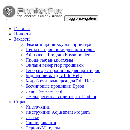
Toggle navigation
Главная
Новости
Заказать
Заказать прошивку для принтера
Цены на прошивки для принтеров
Adjustment Program Epson printers
Прошитые микросхемы
Онлайн генератор прошивок
Генераторы прошивок для принтеров
Код прошивки для PrintHelp
Код сброса памперса для PrintHelp
Беcчиповые прошивки Epson
Canon Service Tool
Смена региона в принтерах Pantum
Справка
Инструкции
Инструкции Adjustment Program
Статьи
Спецификации
Сервис-Мануалы