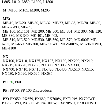
L805, L810, L850, L1300, L1800
M:
M100, M105, M200, M205
ME:
ME-10, ME-20, ME-30, ME-32, ME-33, ME-35, ME-70, ME-80,
ME-82WD, ME-85,
ME-100, ME-101, ME-200, ME-300, ME-301, ME-303, ME-320,
ME-330, ME-340, ME-401, ME-403,
ME-510, ME-520, ME-530, ME-560, ME-570, ME-600F, ME-
620F, ME-650, ME-700, ME-900WD, ME-940FW, ME-960FWD,
ME-1100
NX:
NX100, NX110, NX125, NX127, NX130, NX200, NX210,
NX215, NX220, NX230, NX300, NX305, NX330,
NX400, NX410, NX415, NX420, NX430, NX510, NX515,
NX530, NX620, NX625, NX635
P:
P50
, P60
PP:
PP-50, PP-100 Discproducer
PX:
PX650, PX659, PX660, PX700W, PX710W, PX720WD,
PX730FWD, PX800FW, PX810FW, PX820WD, PX830FWD