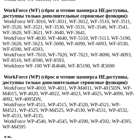
WorkForce (WF) (сброс и чтение памперса НЕдоступны,
доступны только дополнительные сервисные функции):
WorkForce WF-3010, WF-3011, WF-3012, WF-3510, WF-3511,
WF-3520, WF-3521, WF-3530, WF-3531, WF-3540, WF-3541,
WF-3620, WF-3621, WF-3640, WF-3641,
WorkForce WF-4630, WF-4640, WF-5110, WF-5113, WF-5190,
WF-5620, WF-5623, WF-5690, WF-6090, WF-6093, WF-6530,
WF-6590, WF-6593,
WorkForce WF-7610, WF-7620, WF-7621, WF-8090, WF-8093,
WF-8510, WF-8590, WF-8593,
Workforce WF-100 WF-R4640, WF-R5190, WF-R5690
WorkForce (WP) (сброс и чтение памперса НЕдоступны,
доступны только дополнительные сервисные функции):
WorkForce WP-4010, WP-4011, WP-M4011, WP-4015DN, WP-
M4015, WP-4020, WP-4022, WP-4023, WP-4025, WP-4090, WP-
4092, WP-4095DN,
WorkForce WP-4511, WP-4515, WP-4520, WP-4521, WP-
M4521, WP-4525, WP-M4525, WP-4530, WP-4531, WP-4532,
WP-4533, WP-4535,
WorkForce WP-4540, WP-4545, WP-4590, WP-4592, WP-4595,
WP-M4595
XP: