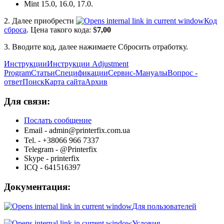
Mint 15.0, 16.0, 17.0.
2. Далее приобрести
Код
сброса
. Цена такого кода: $
7,00
3. Вводите код, далее нажимаете Сбросить отработку.
Инструкции
Инструкции Adjustment
Program
Статьи
Спецификации
Сервис-Мануалы
Вопрос -
ответ
Поиск
Карта сайта
Архив
Для связи:
Послать сообщение
Email - admin@printerfix.com.ua
Tel. - +38066 966 7337
Telegram - @Printerfix
Skype - printerfix
ICQ - 641516397
Документация:
Для пользователей
Условия