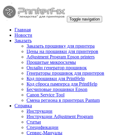
Toggle navigation
Главная
Новости
Заказать
Заказать прошивку для принтера
Цены на прошивки для принтеров
Adjustment Program Epson printers
Прошитые микросхемы
Онлайн генератор прошивок
Генераторы прошивок для принтеров
Код прошивки для PrintHelp
Код сброса памперса для PrintHelp
Беcчиповые прошивки Epson
Canon Service Tool
Смена региона в принтерах Pantum
Справка
Инструкции
Инструкции Adjustment Program
Статьи
Спецификации
Сервис-Мануалы