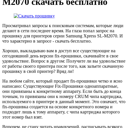
M2070 скачать бесплатно
Просматривал запросы к поисковым системам, которые люди
делают в сети последнее время. На глаза попал запрос на
прошивку для принтеров серии Samsung Xpress SL-M2070. И
что характерно в запросе - скачать бесплатно.
Хорошо, выкладываю вам в доступ все существующие на
сегодняшний день версии fix-прошивки, скачивайте в свое
удовольствие. Вопрос в другом: Получите ли вы удовольствие
от работы своего принтера после того, как зальете скачанную
прошивку в свой принтер? Вряд ли!
На любом сайте, который продает fix-прошивки четко и ясно
написано: Существующие Fix-Прошивки одноаппаратные,
они привязаны к конкретному аппарату. Если быть до конца
точным, то привязаны они к номеру CRUM чипа картриджа,
используемого в принтере в данный момент. Это означает, что
fix-прошивка создается на основе конкретного номера и
подходит лишь к тому аппарату, с чипа картриджа которого
этот номер был взят.
Впрочем, не стану читать нравоучений, расписывать всякого