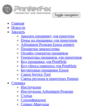
Toggle navigation
Главная
Новости
Заказать
Заказать прошивку для принтера
Цены на прошивки для принтеров
Adjustment Program Epson printers
Прошитые микросхемы
Онлайн генератор прошивок
Генераторы прошивок для принтеров
Код прошивки для PrintHelp
Код сброса памперса для PrintHelp
Беcчиповые прошивки Epson
Canon Service Tool
Смена региона в принтерах Pantum
Справка
Инструкции
Инструкции Adjustment Program
Статьи
Спецификации
Сервис-Мануалы