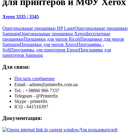
для принтеров и МФУ Xerox
Xerox 3335 / 3345
Оригинальные прошивки HP Laser
Оригинальные прошивки
Samsung
Оригинальные прошивки Xerox
Бесплатные
прошивки
Прошивки для чипов Ricoh
Прошивки для чипов
Samsung
Прошивки для чипов Xerox
Программы -
Soft
Программы для принтеров Epson
Программы для
принтеров Samsung
Для связи:
Послать сообщение
Email - admin@printerfix.com.ua
Tel. - +38066 966 7337
Telegram - @Printerfix
Skype - printerfix
ICQ - 641516397
Документация:
Для пользователей