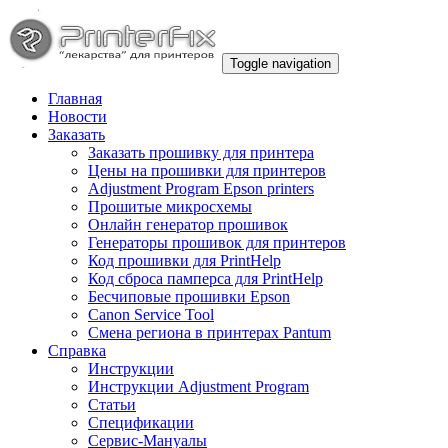
Toggle navigation
Главная
Новости
Заказать
Заказать прошивку для принтера
Цены на прошивки для принтеров
Adjustment Program Epson printers
Прошитые микросхемы
Онлайн генератор прошивок
Генераторы прошивок для принтеров
Код прошивки для PrintHelp
Код сброса памперса для PrintHelp
Беcчиповые прошивки Epson
Canon Service Tool
Смена региона в принтерах Pantum
Справка
Инструкции
Инструкции Adjustment Program
Статьи
Спецификации
Сервис-Мануалы